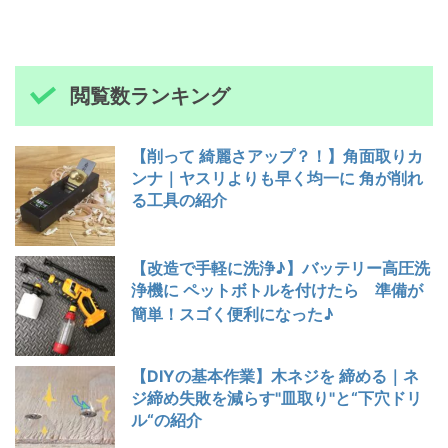
閲覧数ランキング
【削って 綺麗さアップ？！】角面取りカ
ンナ｜ヤスリよりも早く均一に 角が削れ
る工具の紹介
【改造で手軽に洗浄♪】バッテリー高圧洗
浄機に ペットボトルを付けたら 準備が
簡単！スゴく便利になった♪
【DIYの基本作業】木ネジを 締める｜ネ
ジ締め失敗を減らす"皿取り"と“下穴ドリ
ル“の紹介