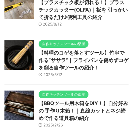
【プラスチック板が切れる！】プラス
チックカッター(OLFA)｜板を 引っかい
て折るだけ♪便利工具の紹介
2025/8/12
自作キッチンツールの部屋
【料理のコゲを落とすツール】竹串で
作る”ササラ”｜フライパンを傷めずコゲ
を削る自作ツールの紹介！
2025/3/12
自作キッチンツールの部屋
【BBQツール用木箱をDIY！】自分好み
の 手作り木箱！｜直線カットとネジ締
めで作る道具箱の紹介
2025/2/26