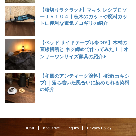
【枝切りラクラク♪】マキタ レシプロソ
ーＪＲ１０４｜枝木のカットや廃材カッ
トに便利な電気ノコギリの紹介
【ベッド サイドテーブルをDIY】木材の
直線切断と ネジ締めで作ってみた！｜オ
ンリーワンサイズ家具の紹介♪
【和風のアンティーク塗料】柿渋(カキシ
ブ)｜落ち着いた風合いに染められる染料
の紹介
HOME
about me!
inquiry
Privacy Policy