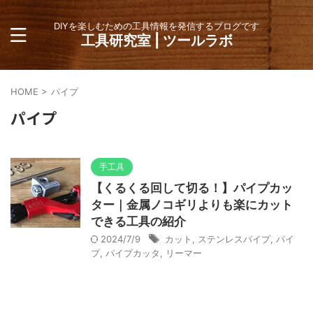
DIYを楽しむための工具情報を発信するブログです
工具研究室 | ツールラボ
HOME
>
パイプ
パイプ
手工具
【くるくる回して切る！】パイプカッ
ター｜金属ノコギリよりも楽にカット
できる工具の紹介
2024/7/9
カット
,
ステンレスパイプ
,
パイ
プ
,
パイプカッタ
,
リーマー